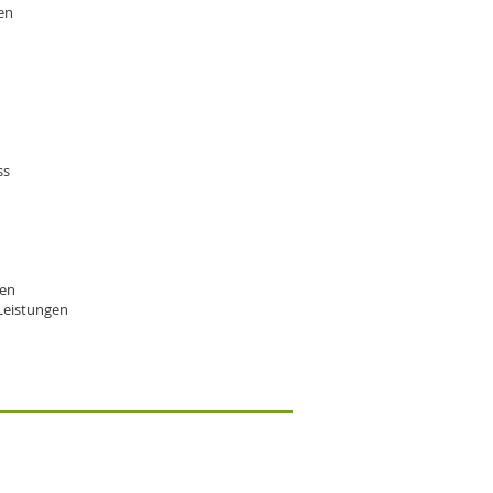
en
ss
gen
 Leistungen