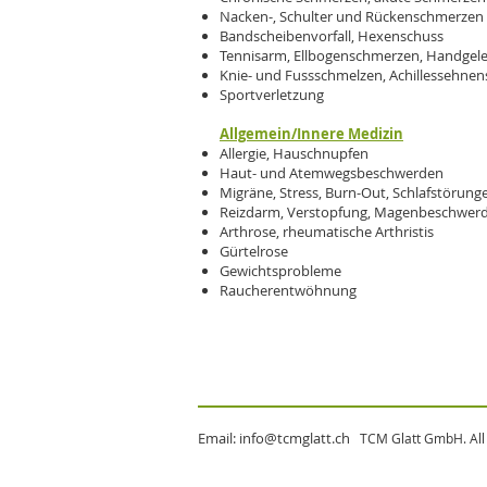
Nacken-, Schulter und Rückenschmerzen
Bandscheibenvorfall, Hexenschuss
Tennisarm, Ellbogenschmerzen, Handge
Knie- und Fussschmelzen, Achillessehne
Sportverletzung​
Allgemein/Innere Medizin
Allergie, Hauschnupfen
Haut- und Atemwegsbeschwerden
Migräne, Stress, Burn-Out, Schlafstörung
Reizdarm, Verstopfung, Magenbeschwer
Arthrose, rheumatische Arthristis
Gürtelrose
Gewichtsprobleme
Raucherentwöhnung
Email:
info@tcmglatt.ch
TCM Glatt GmbH. All 