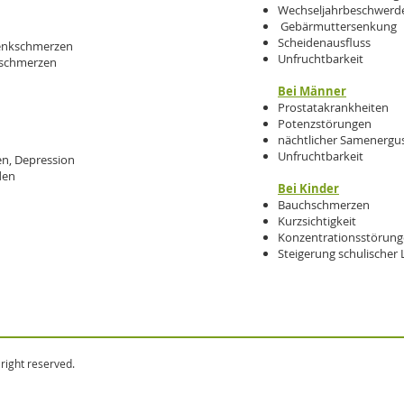
Wechseljahrbeschwerd
Gebärmuttersenkung
Scheidenausfluss
lenkschmerzen
Unfruchtbarkeit
nschmerzen
Bei Männer
Prostatakrankheiten
Potenzstörungen
nächtlicher Samenergu
Unfruchtbarkeit
en, Depression
den
Bei Kinder
Bauchschmerzen
Kurzsichtigkeit
Konzentrationsstörun
Steigerung schulischer
right reserved.